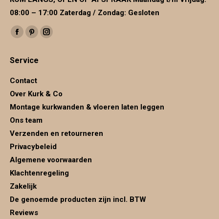
08:00 – 17:00 Zaterdag / Zondag: Gesloten
Vind ons op:
Facebook
Pinterest
Instagram
page
page
page
Service
opens
opens
opens
in
in
in
Contact
new
new
new
Over Kurk & Co
window
window
window
Montage kurkwanden & vloeren laten leggen
Ons team
Verzenden en retourneren
Privacybeleid
Algemene voorwaarden
Klachtenregeling
Zakelijk
De genoemde producten zijn incl. BTW
Reviews