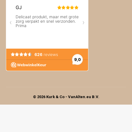
© 2026 Kurk & Co - VanAlten.eu B.V.