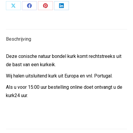
Deel
Deel
Deel
Deel
op
op
op
op
X
Facebook
Pinterest
LinkedIn
Beschrijving
Deze conische natuur bondel kurk komt rechtstreeks uit
de bast van een kurkeik.
Wij halen uitsluitend kurk uit Europa en vnl. Portugal.
Als u voor 15:00 uur bestelling online doet ontvangt u de
kurk24 uur.