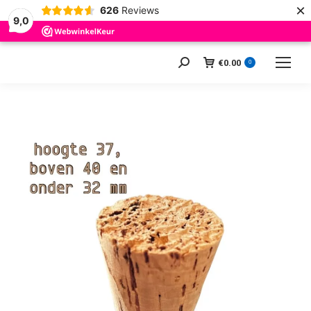
×
626
Reviews
9,0
€
0.00
Zoeken:
0