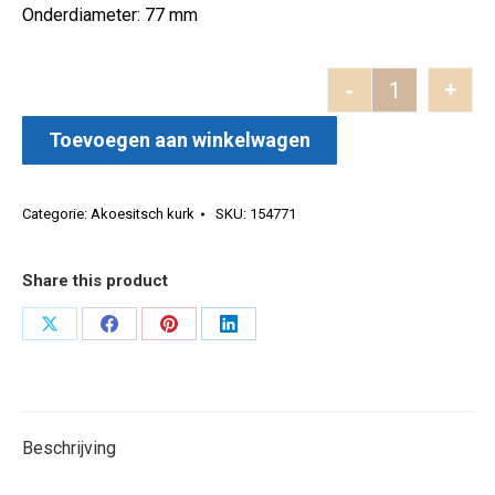
Onderdiameter: 77 mm
-
+
Conische ku
Toevoegen aan winkelwagen
Categorie:
Akoesitsch kurk
SKU:
154771
Share this product
Deel
Deel
Deel
Deel
op
op
op
op
X
Facebook
Pinterest
LinkedIn
Beschrijving