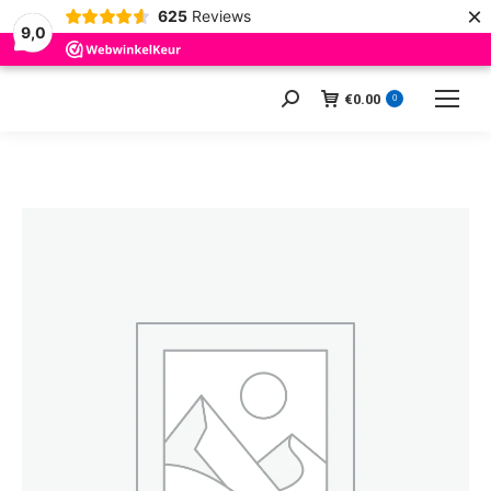
×
625
Reviews
9,0
€
0.00
Zoeken:
0