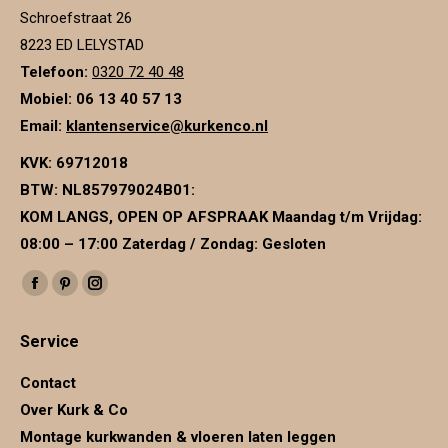
Schroefstraat 26
8223 ED LELYSTAD
Telefoon:
0320 72 40 48
Mobiel: 06 13 40 57 13
Email:
klantenservice@kurkenco.nl
KVK:
69712018
BTW:
NL857979024B01
:
KOM LANGS, OPEN OP AFSPRAAK Maandag t/m Vrijdag:
08:00 – 17:00 Zaterdag / Zondag: Gesloten
Vind ons op:
Facebook
Pinterest
Instagram
page
page
page
Service
opens
opens
opens
in
in
in
Contact
new
new
new
Over Kurk & Co
window
window
window
Montage kurkwanden & vloeren laten leggen