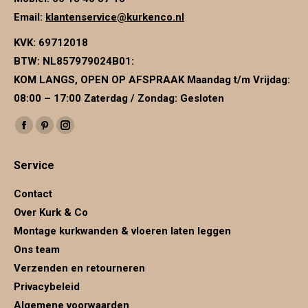
Email:
klantenservice@kurkenco.nl
KVK:
69712018
BTW:
NL857979024B01
:
KOM LANGS, OPEN OP AFSPRAAK Maandag t/m Vrijdag:
08:00 – 17:00 Zaterdag / Zondag: Gesloten
Vind ons op:
Facebook
Pinterest
Instagram
page
page
page
Service
opens
opens
opens
in
in
in
Contact
new
new
new
Over Kurk & Co
window
window
window
Montage kurkwanden & vloeren laten leggen
Ons team
Verzenden en retourneren
Privacybeleid
Algemene voorwaarden