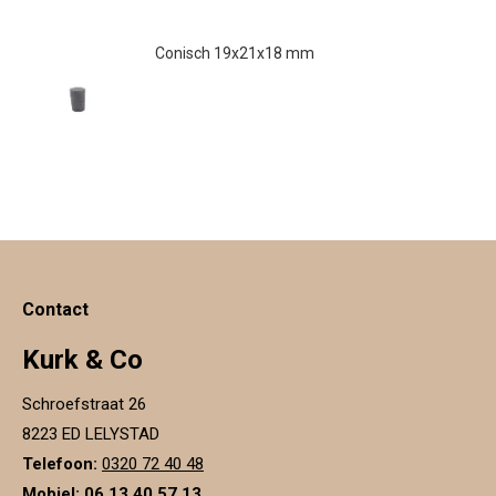
Conisch 19x21x18 mm
€
0.27
Contact
Kurk & Co
Schroefstraat 26
8223 ED LELYSTAD
Telefoon:
0320 72 40 48
Mobiel: 06 13 40 57 13