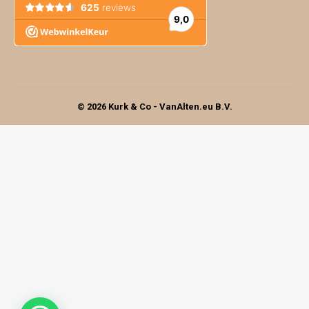
© 2026 Kurk & Co - VanAlten.eu B.V.