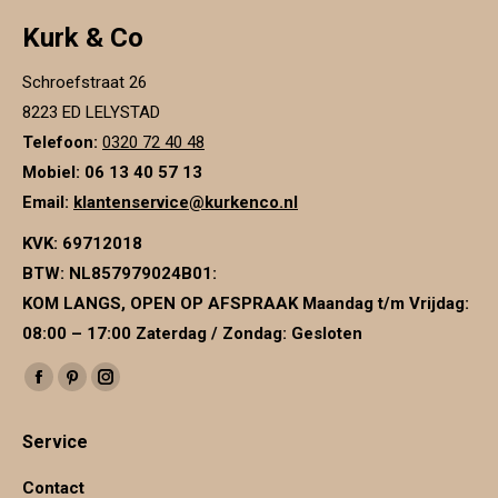
Kurk & Co
Schroefstraat 26
8223 ED LELYSTAD
Telefoon:
0320 72 40 48
Mobiel: 06 13 40 57 13
Email:
klantenservice@kurkenco.nl
KVK:
69712018
BTW:
NL857979024B01
:
KOM LANGS, OPEN OP AFSPRAAK Maandag t/m Vrijdag:
08:00 – 17:00 Zaterdag / Zondag: Gesloten
Vind ons op:
Facebook
Pinterest
Instagram
page
page
page
Service
opens
opens
opens
in
in
in
Contact