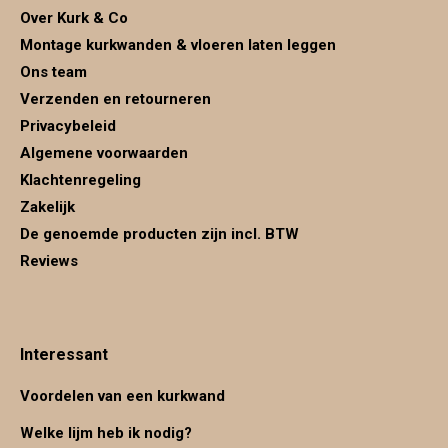
new
new
new
Over Kurk & Co
window
window
window
Montage kurkwanden & vloeren laten leggen
Ons team
Verzenden en retourneren
Privacybeleid
Algemene voorwaarden
Klachtenregeling
Zakelijk
De genoemde producten zijn incl. BTW
Reviews
Interessant
Voordelen van een kurkwand
Welke lijm heb ik nodig?