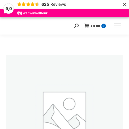
×
625
Reviews
9,0
€
0.00
Zoeken:
0