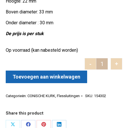
Hoogte: 22 mm
Boven diameter: 33 mm
Onder diameter : 30 mm
De prijs is per stuk
Op voorraad (kan nabesteld worden)
-
+
Conisch 22x
Toevoegen aan winkelwagen
Categorieën:
CONISCHE KURK
,
Flessluitingen
SKU:
154302
Share this product