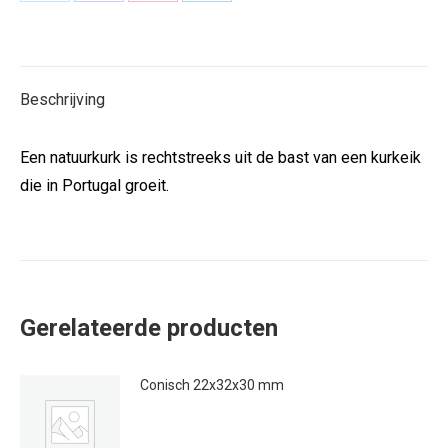
Deel
Deel
Deel
Deel
op
op
op
op
X
Facebook
Pinterest
LinkedIn
Beschrijving
Een natuurkurk is rechtstreeks uit de bast van een kurkeik
die in Portugal groeit.
Gerelateerde producten
Conisch 22x32x30 mm
€
0.50