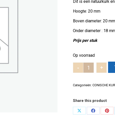
Dit is een natuurkurk e
Hoogte: 20 mm
Boven diameter: 20 m
Onder diameter : 18 m
Prijs per stuk
Op voorraad
-
+
Conisch 20x2
Categorieën:
CONISCHE KU
Share this product
Deel
Deel
Dee