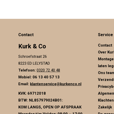
Contact
Service
Kurk & Co
Contact
Over Kur
Schroefstraat 26
Montage
8223 ED LELYSTAD
laten le
Telefoon:
0320 72 40 48
Ons tea
Mobiel: 06 13 40 57 13
Verzend
Email:
klantenservice@kurkenco.nl
Privacyb
KVK:
69712018
Algemen
BTW:
NL857979024B01
:
Klachten
KOM LANGS, OPEN OP AFSPRAAK
Zakelijk