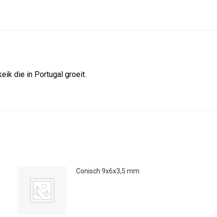
op
op
op
X
Facebook
Pint
eik die in Portugal groeit.
Conisch 9x6x3,5 mm
€
0.16