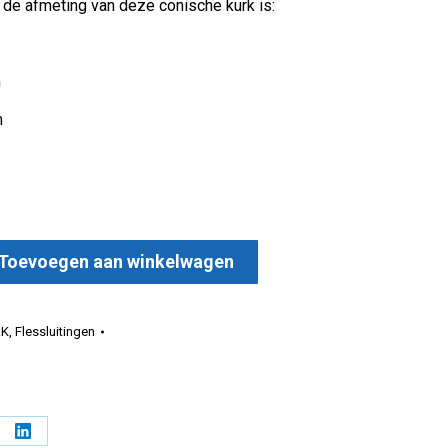
n de afmeting van deze conische kurk is:
m
m
Toevoegen aan winkelwagen
0x18 mm aantal
RK
,
Flessluitingen
l
Deel