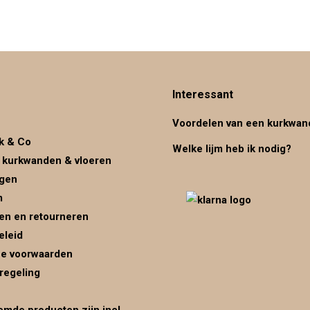
Interessant
Voordelen van een kurkwan
k & Co
Welke lijm heb ik nodig?
 kurkwanden & vloeren
ggen
m
en en retourneren
eleid
e voorwaarden
regeling