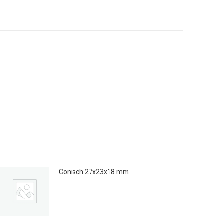
op
erest
LinkedIn
Conisch 27x23x18 mm
€
0.30