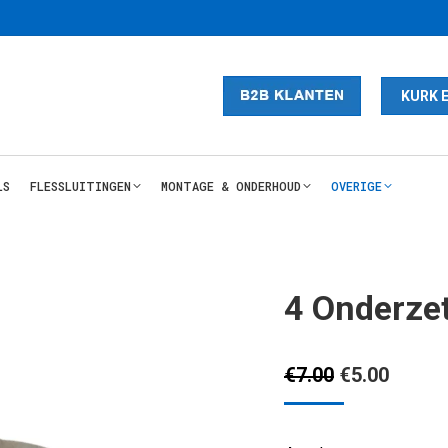
KURK 
LS
FLESSLUITINGEN
MONTAGE & ONDERHOUD
OVERIGE
4 Onderzet
Oorspronkel
Huidig
€
7.00
€
5.00
prijs
prijs
was:
is: