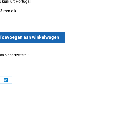
 kurk uit Portugal.
 3 mm dik.
Toevoegen aan winkelwagen
 grijs Ø 9 cm aantal
ts & onderzetters
l
Deel
op
erest
LinkedIn