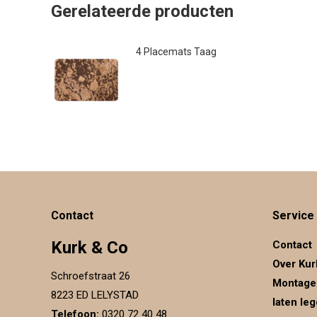
Gerelateerde producten
4 Placemats Taag
€
14.00
Contact
Service
Kurk & Co
Contact
Over Kur
Schroefstraat 26
Montage
8223 ED LELYSTAD
laten le
Telefoon:
0320 72 40 48