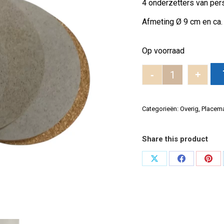
4 onderzetters van pers
€7.00.
€5.00.
Afmeting Ø 9 cm en ca.
Op voorraad
-
+
4 Onderzetters
Categorieën:
Overig
,
Placema
Share this product
Deel
Deel
Dee
op
op
op
X
Facebook
Pint