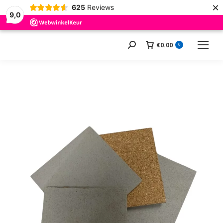
×
625
Reviews
9,0
€
0.00
Zoeken:
0