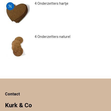
4 Onderzetters hartje
Oorspronkelijke
Huidige
€
9.20
€
7.50
prijs
prijs
was:
is:
€9.20.
€7.50.
4 Onderzetters naturel
€
9.50
Contact
Kurk & Co