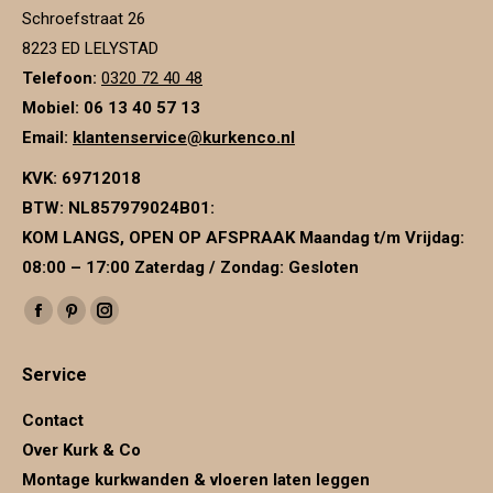
Schroefstraat 26
8223 ED LELYSTAD
Telefoon:
0320 72 40 48
Mobiel: 06 13 40 57 13
Email:
klantenservice@kurkenco.nl
KVK:
69712018
BTW:
NL857979024B01
:
KOM LANGS, OPEN OP AFSPRAAK Maandag t/m Vrijdag:
08:00 – 17:00 Zaterdag / Zondag: Gesloten
Vind ons op:
Facebook
Pinterest
Instagram
page
page
page
Service
opens
opens
opens
in
in
in
Contact
new
new
new
Over Kurk & Co
window
window
window
Montage kurkwanden & vloeren laten leggen