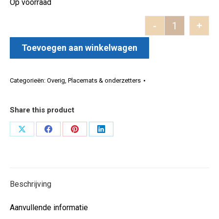
Op voorraad
-
+
4 Onderzette
Toevoegen aan winkelwagen
Categorieën:
Overig
,
Placemats & onderzetters
Share this product
Deel
Deel
Deel
Deel
op
op
op
op
X
Facebook
Pinterest
LinkedIn
Beschrijving
Aanvullende informatie