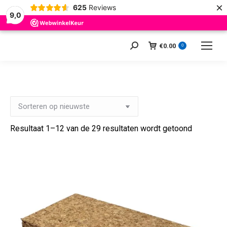
×
625
Reviews
9,0
€
0.00
Zoeken:
0
Gesortee
Resultaat 1–12 van de 29 resultaten wordt getoond
op
nieuwste