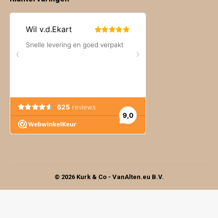
© 2026 Kurk & Co - VanAlten.eu B.V.