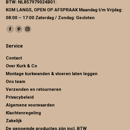
BTW:
NL857979024B01
:
KOM LANGS, OPEN OP AFSPRAAK Maandag t/m Vrijdag:
08:00 – 17:00 Zaterdag / Zondag: Gesloten
Vind ons op:
Facebook
Pinterest
Instagram
page
page
page
Service
opens
opens
opens
in
in
in
Contact
new
new
new
Over Kurk & Co
window
window
window
Montage kurkwanden & vloeren laten leggen
Ons team
Verzenden en retourneren
Privacybeleid
Algemene voorwaarden
Klachtenregeling
Zakelijk
De genoemde producten zijn incl. BTW