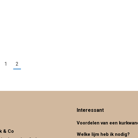
1
2
Interessant
Voordelen van een kurkwan
k & Co
Welke lijm heb ik nodig?