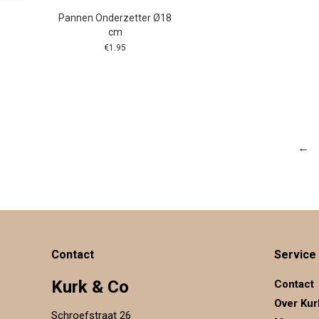
Pannen Onderzetter Ø18
cm
€
1.95
←
Contact
Service
Kurk & Co
Contact
Over Kur
Schroefstraat 26