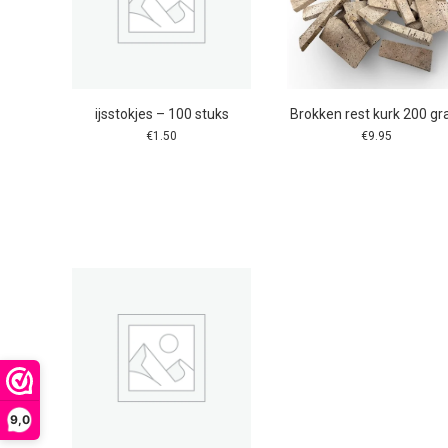
ijsstokjes – 100 stuks
Brokken rest kurk 200 g
€
1.50
€
9.95
9,0