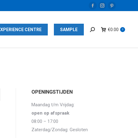
Facebook
Instagram
Pinterest
page
page
page
opens
opens
opens
EXPERIENCE CENTRE
SAMPLE
€
0.00
0
in
in
in
new
new
new
window
window
window
OPENINGSTIJDEN
Maandag t/m Vrijdag:
open op afspraak
08:00 – 17:00
Zaterdag/Zondag: Gesloten