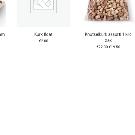
ram
Kurk float
Knutselkurk assorti 1 kilo
zak
€
2.00
Oorspronkelijke
Huidige
€
22.00
€
19.50
prijs
prijs
was:
is:
€22.00.
€19.50.