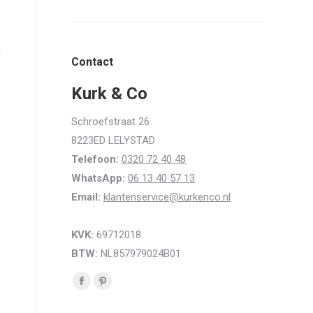
Contact
Kurk & Co
Schroefstraat 26
8223ED LELYSTAD
Telefoon:
0320 72 40 48
WhatsApp:
06 13 40 57 13
Email:
klantenservice@kurkenco.nl
KVK:
69712018
BTW:
NL857979024B01
Vind ons op:
Facebook
Pinterest
page
page