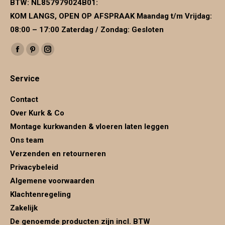
BTW:
NL857979024B01
:
KOM LANGS, OPEN OP AFSPRAAK Maandag t/m Vrijdag:
08:00 – 17:00 Zaterdag / Zondag: Gesloten
Vind ons op:
Facebook
Pinterest
Instagram
page
page
page
Service
opens
opens
opens
in
in
in
Contact
new
new
new
Over Kurk & Co
window
window
window
Montage kurkwanden & vloeren laten leggen
Ons team
Verzenden en retourneren
Privacybeleid
Algemene voorwaarden
Klachtenregeling
Zakelijk
De genoemde producten zijn incl. BTW