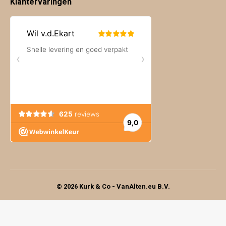
Klantervaringen
© 2026 Kurk & Co - VanAlten.eu B.V.