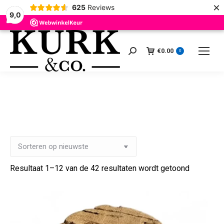
×
625
Reviews
9,0
€
0.00
Zoeken:
0
1
Je winkelmand
2
Bestelgegevens
3
B
Gesortee
Resultaat 1–12 van de 42 resultaten wordt getoond
op
nieuwste