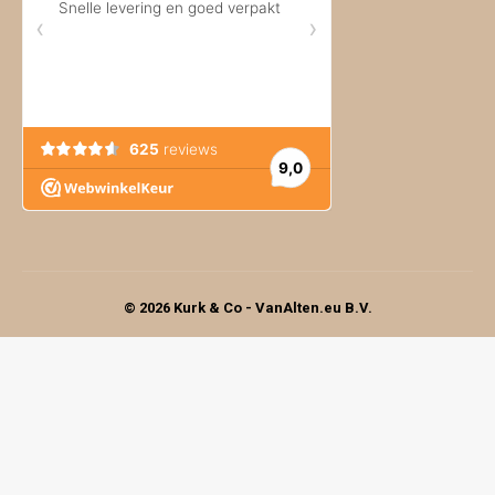
© 2026 Kurk & Co - VanAlten.eu B.V.