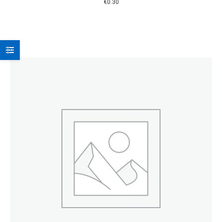
€
0.30