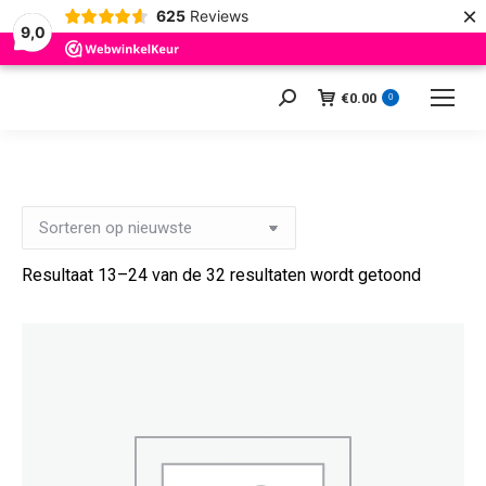
×
625
Reviews
9,0
€
0.00
Zoeken:
0
Gesorte
Resultaat 13–24 van de 32 resultaten wordt getoond
op
nieuwst