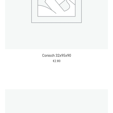
Conisch 32x95x90
€
2.80