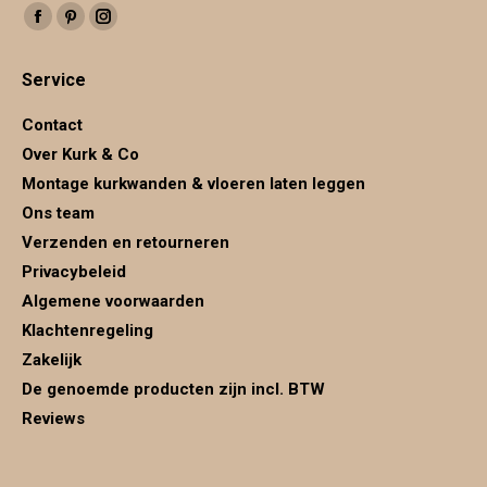
Vind ons op:
Facebook
Pinterest
Instagram
page
page
page
Service
opens
opens
opens
in
in
in
Contact
new
new
new
Over Kurk & Co
window
window
window
Montage kurkwanden & vloeren laten leggen
Ons team
Verzenden en retourneren
Privacybeleid
Algemene voorwaarden
Klachtenregeling
Zakelijk
De genoemde producten zijn incl. BTW
Reviews