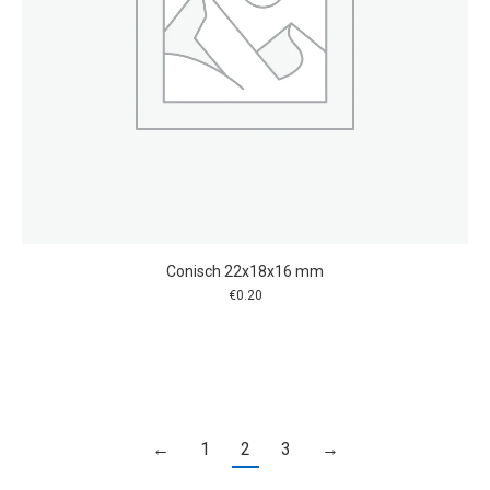
Conisch 22x18x16 mm
€
0.20
←
1
2
3
→