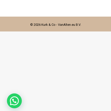
© 2026 Kurk & Co - VanAlten.eu B.V.