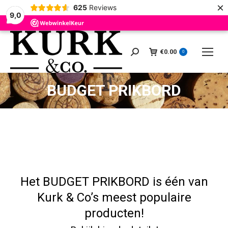
×
625
Reviews
9,0
€
0.00
Zoeken:
0
BUDGET PRIKBORD
1
Je winkelmand
2
Bestelgegevens
3
B
Het BUDGET PRIKBORD is één van
Kurk & Co’s meest populaire
producten!