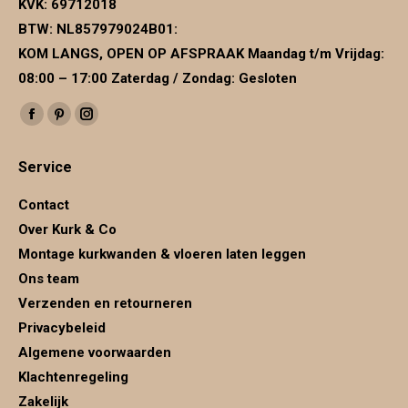
KVK:
69712018
BTW:
NL857979024B01
:
KOM LANGS, OPEN OP AFSPRAAK Maandag t/m Vrijdag:
08:00 – 17:00 Zaterdag / Zondag: Gesloten
Vind ons op:
Facebook
Pinterest
Instagram
page
page
page
Service
opens
opens
opens
in
in
in
Contact
new
new
new
Over Kurk & Co
window
window
window
Montage kurkwanden & vloeren laten leggen
Ons team
Verzenden en retourneren
Privacybeleid
Algemene voorwaarden
Klachtenregeling
Zakelijk