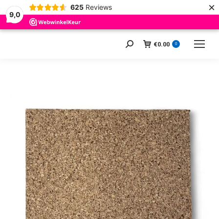
×
625
Reviews
9,0
€
0.00
Zoeken:
0