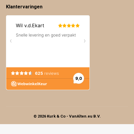
Klantervaringen
© 2026 Kurk & Co - VanAlten.eu B.V.