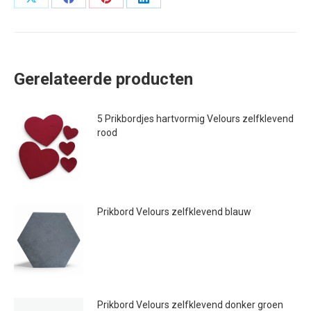
Deel
Deel
Deel
Deel
op
op
op
op
X
Facebook
Pinterest
LinkedIn
Gerelateerde producten
5 Prikbordjes hartvormig Velours zelfklevend
rood
€
47.95
Prikbord Velours zelfklevend blauw
€
12.99
Prikbord Velours zelfklevend donker groen