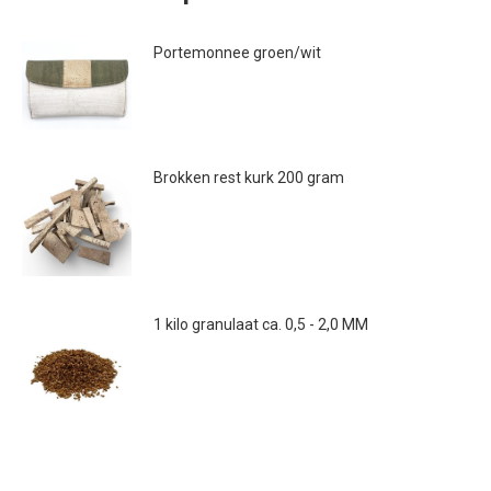
Portemonnee groen/wit
€
67.00
Brokken rest kurk 200 gram
€
9.95
1 kilo granulaat ca. 0,5 - 2,0 MM
€
8.95