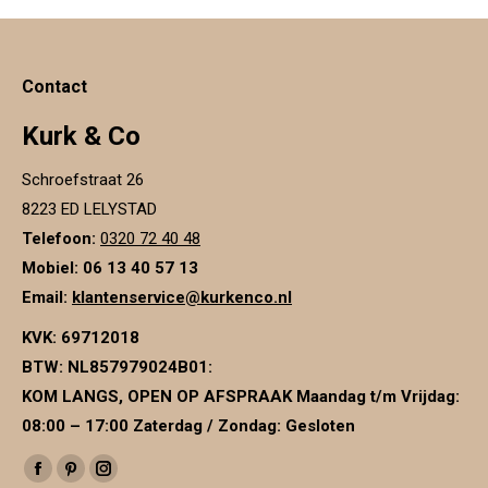
Contact
Kurk & Co
Schroefstraat 26
8223 ED LELYSTAD
Telefoon:
0320 72 40 48
Mobiel: 06 13 40 57 13
Email:
klantenservice@kurkenco.nl
KVK:
69712018
BTW:
NL857979024B01
:
KOM LANGS, OPEN OP AFSPRAAK Maandag t/m Vrijdag:
08:00 – 17:00 Zaterdag / Zondag: Gesloten
Vind ons op:
Facebook
Pinterest
Instagram