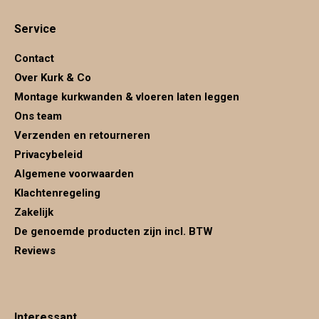
page
page
page
Service
opens
opens
opens
in
in
in
Contact
new
new
new
Over Kurk & Co
window
window
window
Montage kurkwanden & vloeren laten leggen
Ons team
Verzenden en retourneren
Privacybeleid
Algemene voorwaarden
Klachtenregeling
Zakelijk
De genoemde producten zijn incl. BTW
Reviews
Interessant