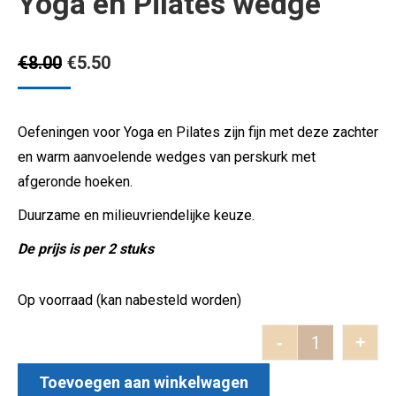
Yoga en Pilates wedge
Oorspronkelijke
Huidige
€
8.00
€
5.50
prijs
prijs
was:
is:
Oefeningen voor Yoga en Pilates zijn fijn met deze zachter
€8.00.
€5.50.
en warm aanvoelende wedges van perskurk met
afgeronde hoeken.
Duurzame en milieuvriendelijke keuze.
De prijs is per 2 stuks
Op voorraad (kan nabesteld worden)
-
+
Yoga en Pil
Toevoegen aan winkelwagen