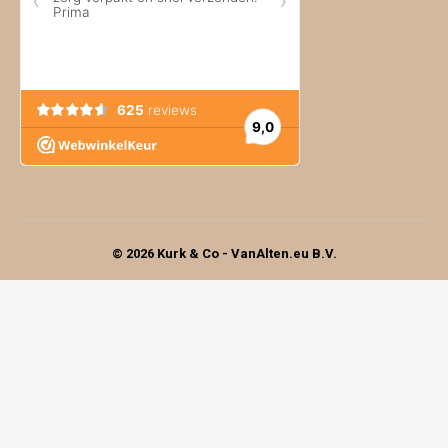
© 2026 Kurk & Co - VanAlten.eu B.V.