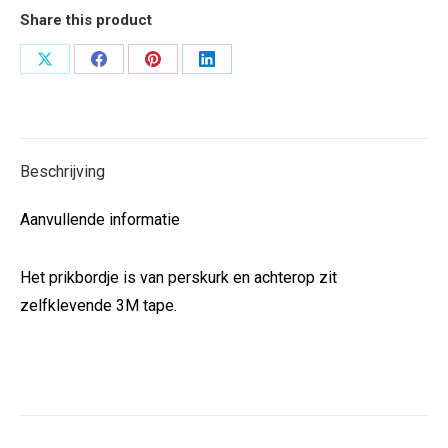
Share this product
Deel
Deel
Deel
Deel
op
op
op
op
X
Facebook
Pinterest
LinkedIn
Beschrijving
Aanvullende informatie
Het prikbordje is van perskurk en achterop zit
zelfklevende 3M tape.