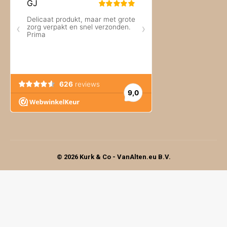
© 2026 Kurk & Co - VanAlten.eu B.V.