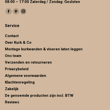
08:00 – 17:00 Zaterdag / Zondag: Gesloten
Vind ons op:
Facebook
Pinterest
Instagram
page
page
page
Service
opens
opens
opens
in
in
in
Contact
new
new
new
Over Kurk & Co
window
window
window
Montage kurkwanden & vloeren laten leggen
Ons team
Verzenden en retourneren
Privacybeleid
Algemene voorwaarden
Klachtenregeling
Zakelijk
De genoemde producten zijn incl. BTW
Reviews