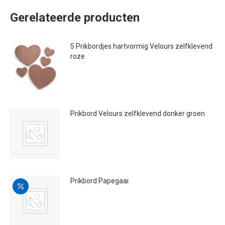
Gerelateerde producten
5 Prikbordjes hartvormig Velours zelfklevend
roze
€
47.95
Prikbord Velours zelfklevend donker groen
€
12.99
Prikbord Papegaai
Oorspronkelijke
Huidige
€
69.95
€
63.00
prijs
prijs
was:
is:
€69.95.
€63.00.