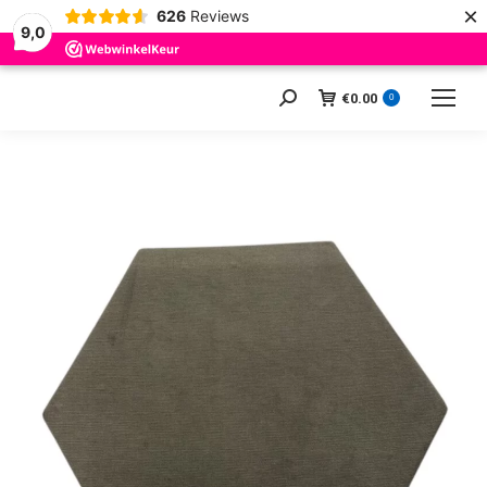
×
626
Reviews
9,0
€
0.00
Zoeken:
0