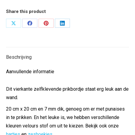
Share this product
Deel
Deel
Deel
Deel
op
op
op
op
X
Facebook
Pinterest
LinkedIn
Beschrijving
Aanvullende informatie
Dit vierkante zelfklevende prikbordje staat erg leuk aan de
wand.
20 cm x 20 cm en 7 mm dik, genoeg om er met punaises
in te prikken. En het leuke is, we hebben verschillende
kleuren velours stof om uit te kiezen. Bekijk ook onze
hartjes
en
zeshoekjes
.