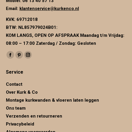
Mobiel: 06 13 40 57 13
Email:
klantenservice@kurkenco.nl
KVK:
69712018
BTW:
NL857979024B01
:
KOM LANGS, OPEN OP AFSPRAAK Maandag t/m Vrijdag:
08:00 – 17:00 Zaterdag / Zondag: Gesloten
Vind ons op:
Facebook
Pinterest
Instagram
page
page
page
Service
opens
opens
opens
in
in
in
Contact
new
new
new
Over Kurk & Co
window
window
window
Montage kurkwanden & vloeren laten leggen
Ons team
Verzenden en retourneren
Privacybeleid