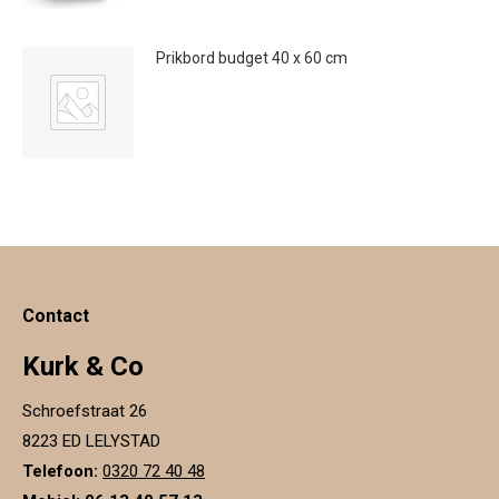
Prikbord budget 40 x 60 cm
€
12.95
Contact
Kurk & Co
Schroefstraat 26
8223 ED LELYSTAD
Telefoon:
0320 72 40 48