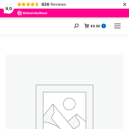
×
626
Reviews
9,0
€
0.00
Zoeken:
0