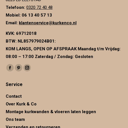
Telefoon:
0320 72 40 48
Mobiel: 06 13 40 57 13
Email:
klantenservice@kurkenco.nl
KVK:
69712018
BTW:
NL857979024B01
:
KOM LANGS, OPEN OP AFSPRAAK Maandag t/m Vrijdag:
08:00 – 17:00 Zaterdag / Zondag: Gesloten
Vind ons op:
Facebook
Pinterest
Instagram
page
page
page
Service
opens
opens
opens
in
in
in
Contact
new
new
new
Over Kurk & Co
window
window
window
Montage kurkwanden & vloeren laten leggen
Ons team
Verzenden en retourneren