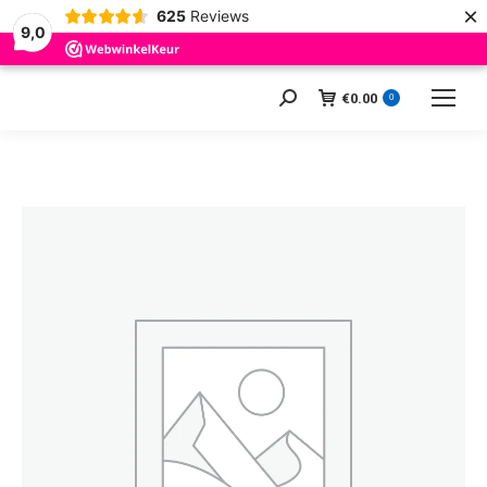
×
625
Reviews
9,0
€
0.00
Zoeken:
0