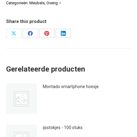
Categorieën:
Meubels
,
Overig
Share this product
Deel
Deel
Deel
Deel
op
op
op
op
X
Facebook
Pinterest
LinkedIn
Gerelateerde producten
Montado smartphone hoesje
€
14.00
ijsstokjes - 100 stuks
€
1.50