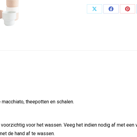
Deel
Deel
Dee
op
op
op
X
Facebook
Pint
e macchiato, theepotten en schalen.
 voorzichtig voor het wassen. Veeg het indien nodig af met een
met de hand af te wassen.