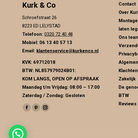
Kurk & Co
Contact
Over Kur
Schroefstraat 26
Montage
8223 ED LELYSTAD
laten le
Telefoon:
0320 72 40 48
Ons tea
Mobiel: 06 13 40 57 13
Verzend
Email:
klantenservice@kurkenco.nl
Privacyb
KVK:
69712018
Algemen
BTW:
NL857979024B01
:
Klachten
KOM LANGS, OPEN OP AFSPRAAK
Zakelijk
Maandag t/m Vrijdag: 08:00 – 17:00
De genoe
Zaterdag / Zondag: Gesloten
BTW
Reviews
Vind ons op:
Facebook
Pinterest
Instagram
page
page
page
opens
opens
opens
in
in
in