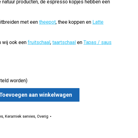
e natuur producten, de espresso kopjes hebben een
uitbreiden met een
theepot
, thee koppen en
Latte
n wij ook een
fruitschaal
,
taartschaal
en
Tapas / saus
teld worden)
Toevoegen aan winkelwagen
iek espresso mok aantal
es
,
Keramiek servies
,
Overig