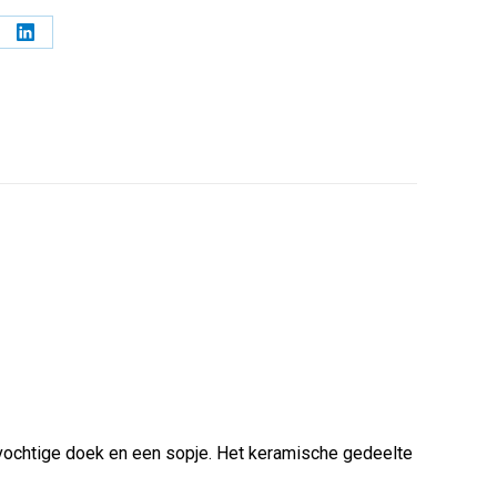
l
Deel
op
erest
LinkedIn
 vochtige doek en een sopje. Het keramische gedeelte