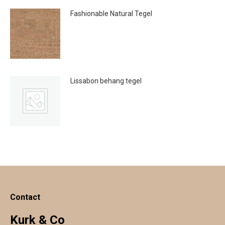
Fashionable Natural Tegel
€
41.95
Lissabon behang tegel
€
20.00
Contact
Kurk & Co