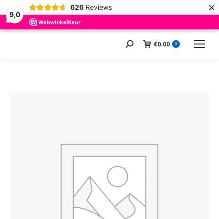
×
626
Reviews
9,0
€
0.00
Zoeken:
0