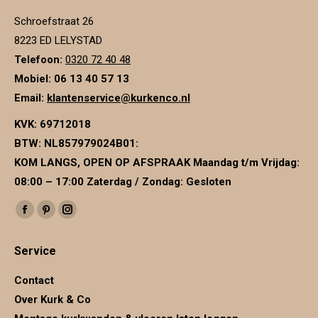
Schroefstraat 26
8223 ED LELYSTAD
Telefoon:
0320 72 40 48
Mobiel: 06 13 40 57 13
Email:
klantenservice@kurkenco.nl
KVK:
69712018
BTW:
NL857979024B01
:
KOM LANGS, OPEN OP AFSPRAAK Maandag t/m Vrijdag:
08:00 – 17:00 Zaterdag / Zondag: Gesloten
Vind ons op:
Facebook
Pinterest
Instagram
page
page
page
Service
opens
opens
opens
in
in
in
Contact
new
new
new
Over Kurk & Co
window
window
window