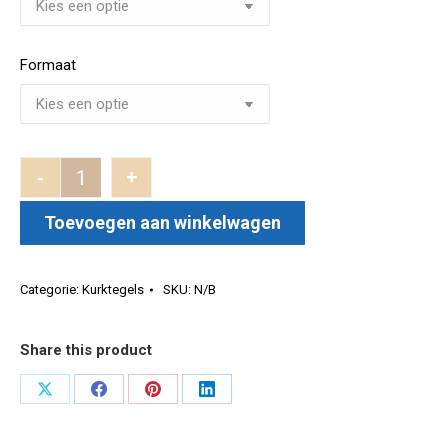
Formaat
-
+
Auvergne aantal
Toevoegen aan winkelwagen
Categorie:
Kurktegels
SKU:
N/B
Share this product
Deel
Deel
Deel
Deel
op
op
op
op