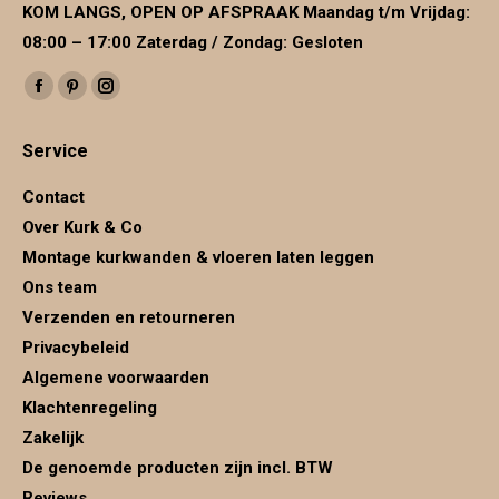
KOM LANGS, OPEN OP AFSPRAAK Maandag t/m Vrijdag:
08:00 – 17:00 Zaterdag / Zondag: Gesloten
Vind ons op:
Facebook
Pinterest
Instagram
page
page
page
Service
opens
opens
opens
in
in
in
Contact
new
new
new
Over Kurk & Co
window
window
window
Montage kurkwanden & vloeren laten leggen
Ons team
Verzenden en retourneren
Privacybeleid
Algemene voorwaarden
Klachtenregeling
Zakelijk
De genoemde producten zijn incl. BTW
Reviews