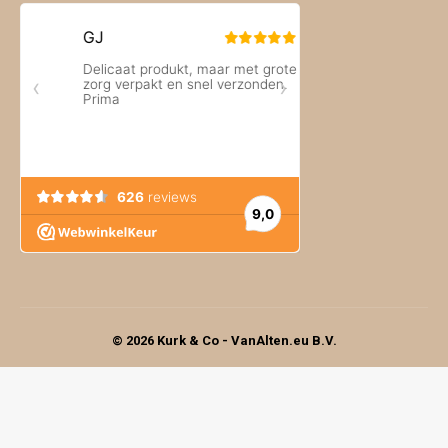
© 2026 Kurk & Co - VanAlten.eu B.V.