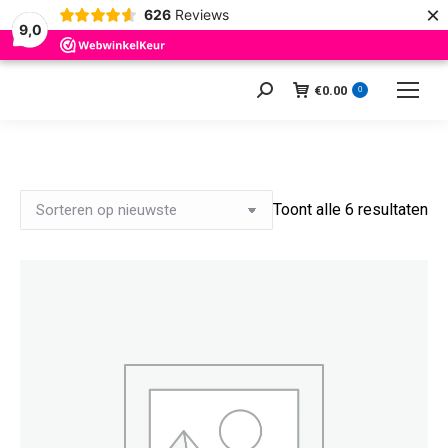
×
626
Reviews
9,0
€
0.00
Zoeken:
0
Ge
Toont alle 6 resultaten
op
ni